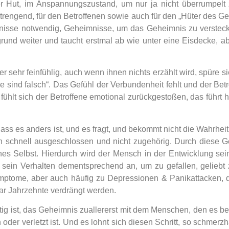
der Hut, im Anspannungszustand, um nur ja nicht überrumpel
nstrengend, für den Betroffenen sowie auch für den „Hüter des
mnisse notwendig, Geheimnisse, um das Geheimnis zu verste
rund weiter und taucht erstmal ab wie unter eine Eisdecke, ab
er sehr feinfühlig, auch wenn ihnen nichts erzählt wird, spüre s
e sind falsch“. Das Gefühl der Verbundenheit fehlt und der Betro
lt sich der Betroffene emotional zurückgestoßen, das führt 
dass es anders ist, und es fragt, und bekommt nicht die Wahrhei
nn schnell ausgeschlossen und nicht zugehörig. Durch diese Gef
hes Selbst. Hierdurch wird der Mensch in der Entwicklung seine
 sein Verhalten dementsprechend an, um zu gefallen, geliebt 
mptome, aber auch häufig zu Depressionen & Panikattacken, d
r Jahrzehnte verdrängt werden.
ig ist, das Geheimnis zuallererst mit dem Menschen, den es bet
er verletzt ist. Und es lohnt sich diesen Schritt, so schmerzh