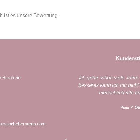
ich ist es unsere Bewertung.
Kundens
aue zurück auf ein Jahr
 Beraterin
Ich gehe schon viele Jahre
n mir. Ich danke Dir für
besseres kann ich mir nich
sehr professionelle und
menschlich alle i
g. Deine liebevolle Art
tung meiner Themen zu
Petra F. Ob
ss etwas in mir heilen
einem Weg ein Stück
ologischeberaterin.com
den. Kein Druck wie ich
 sondern eine Begleitung