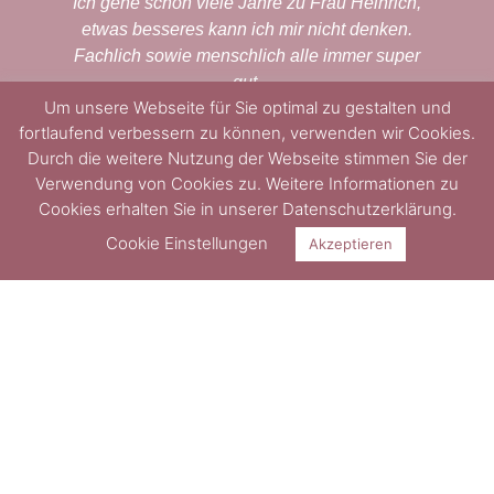
Ich gehe schon viele Jahre zu Frau Heinrich,
Eigen
etwas besseres kann ich mir nicht denken.
depr
Fachlich sowie menschlich alle immer super
hatte
gut.
wi
Um unsere Webseite für Sie optimal zu gestalten und
Heinr
fortlaufend verbessern zu können, verwenden wir Cookies.
und 
Durch die weitere Nutzung der Webseite stimmen Sie der
gespü
Verwendung von Cookies zu. Weitere Informationen zu
Angst
Cookies erhalten Sie in unserer Datenschutzerklärung.
Petra F. Oberursel
Cookie Einstellungen
Akzeptieren