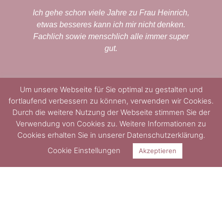
Ich gehe schon viele Jahre zu Frau Heinrich,
t
etwas besseres kann ich mir nicht denken.
Fachlich sowie menschlich alle immer super
gut.
he
e
u
Um unsere Webseite für Sie optimal zu gestalten und
n
fortlaufend verbessern zu können, verwenden wir Cookies.
Petra F. Oberursel
Durch die weitere Nutzung der Webseite stimmen Sie der
h
Verwendung von Cookies zu. Weitere Informationen zu
Cookies erhalten Sie in unserer Datenschutzerklärung.
e
Cookie Einstellungen
Akzeptieren
e