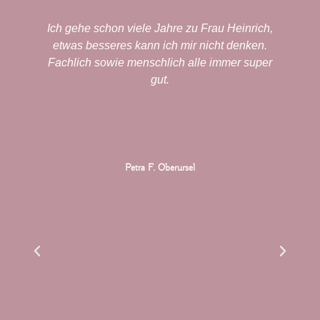
Ich gehe schon viele Jahre zu Frau Heinrich,
Eigentli
etwas besseres kann ich mir nicht denken.
depress
Fachlich sowie menschlich alle immer super
hatte de
gut.
wiede
Heinrich
und in 
gespürt 
Angst un
Petra F. Oberursel