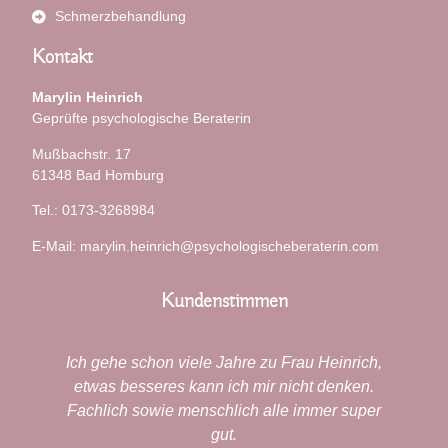
Schmerzbehandlung
Kontakt
Marylin Heinrich
Geprüfte psychologische Beraterin
Mußbachstr. 17
61348 Bad Homburg
Tel.: 0173-3268984
E-Mail: marylin.heinrich@psychologischeberaterin.com
Kundenstimmen
Heinrich,
Eigentlich wollte ich mir in meiner erneuten
 denken.
depressiven Phase keine Hilfe holen. Ich
er super
hatte den Gedanken "wieder muss ich alles
wieder von vorne erzählen". Bei Frau