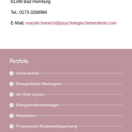
61348 Bad Homburg
Tel.: 0173-3268984
E-Mail:
marylin.heinrich@psychologischeberaterin.com
Portfolio
Ahnenarbeit
Energetische Massagen
Jin Shin Jyutsu
Klangschalenmassage
Meditation
Progressive Muskelentspannung